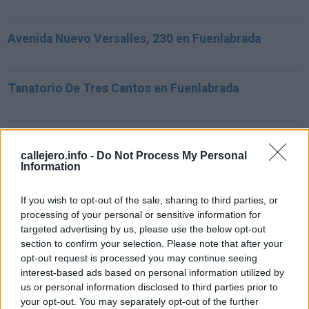
Avenida Nuevo Versalles, 230 en Fuenlabrada
Tanatorio De Tres Cantos en Fuenlabrada
Avenida De Manoteras 46 Bis Metro Mas Cercano en
Fuenlabrada
callejero.info -
Do Not Process My Personal
Information
If you wish to opt-out of the sale, sharing to third parties, or
Celle Italia 21 en Fuenlabrada
processing of your personal or sensitive information for
targeted advertising by us, please use the below opt-out
section to confirm your selection. Please note that after your
JUAN DE MENA 4 en Fuenlabrada
opt-out request is processed you may continue seeing
interest-based ads based on personal information utilized by
us or personal information disclosed to third parties prior to
Plaza Constitución2 en Fuenlabrada
your opt-out. You may separately opt-out of the further