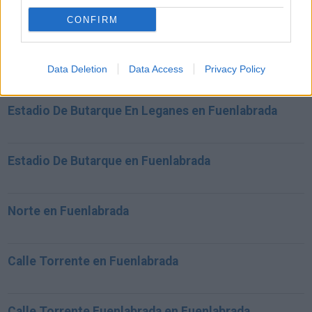
CONFIRM
Calle Lagasca, 119 Parada Metro Mas Cercano en
Fuenlabrada
Data Deletion
Data Access
Privacy Policy
Estadio De Butarque En Leganes en Fuenlabrada
Estadio De Butarque en Fuenlabrada
Norte en Fuenlabrada
Calle Torrente en Fuenlabrada
Calle Torrente Fuenlabrada en Fuenlabrada