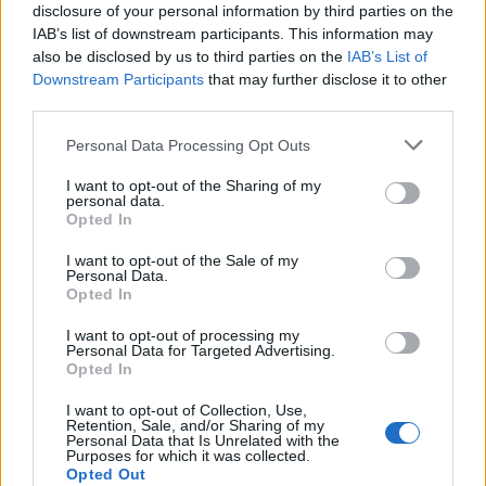
disclosure of your personal information by third parties on the
IAB’s list of downstream participants. This information may
also be disclosed by us to third parties on the
IAB’s List of
Calle Rio Amazonas 7 en Fuenlabrada
Downstream Participants
that may further disclose it to other
third parties.
Cerro Almodovar en Fuenlabrada
Personal Data Processing Opt Outs
I want to opt-out of the Sharing of my
personal data.
Opted In
Camino De Alarcon 10 Tanatorio en Fuenlabrada
I want to opt-out of the Sale of my
Personal Data.
Opted In
Plaza Maria Escolar 10 en Fuenlabrada
I want to opt-out of processing my
Personal Data for Targeted Advertising.
Opted In
Plaza Constitucion 3 en Fuenlabrada
I want to opt-out of Collection, Use,
Retention, Sale, and/or Sharing of my
Personal Data that Is Unrelated with the
Capitan Haya,66 Como Llegar En Metro en
Purposes for which it was collected.
Opted Out
Fuenlabrada