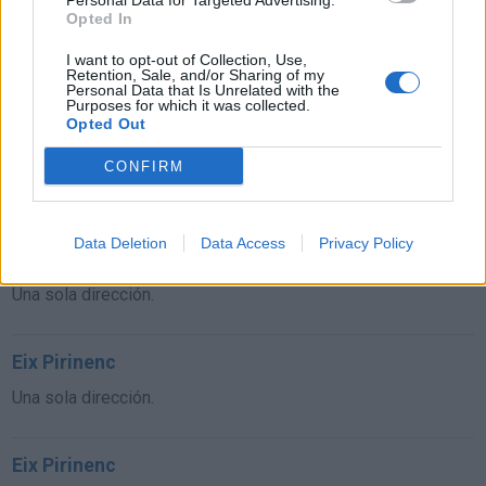
Personal Data for Targeted Advertising.
Opted In
Eix Pirinenc
I want to opt-out of Collection, Use,
Retention, Sale, and/or Sharing of my
Una sola dirección.
Personal Data that Is Unrelated with the
Purposes for which it was collected.
Opted Out
N-260z
CONFIRM
Calle principal.
Data Deletion
Data Access
Privacy Policy
Eix Pirinenc
Una sola dirección.
Eix Pirinenc
Una sola dirección.
Eix Pirinenc