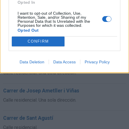
Opted In
Carrer de Pau Vila i Dinarès
I want to opt-out of Collection, Use,
Retention, Sale, and/or Sharing of my
Calle residencial.
Personal Data that Is Unrelated with the
Purposes for which it was collected.
Opted Out
Carrer de Joan Reglà
CONFIRM
Calle residencial.
Data Deletion
Data Access
Privacy Policy
Carrer de Josep Tharrats
Calle residencial. Una sola dirección.
Carrer de Josep Ametller i Viñas
Calle residencial. Una sola dirección.
Carrer de Sant Agustí
Calle residencial.