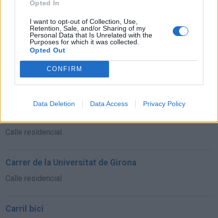
Opted In
I want to opt-out of Collection, Use,
Carrer del Pic de Peguera
Retention, Sale, and/or Sharing of my
Personal Data that Is Unrelated with the
Calle residencial.
Purposes for which it was collected.
Opted Out
Carrer de la Universitat de Girona
CONFIRM
Calle residencial.
Data Deletion
Data Access
Privacy Policy
Carrer de Salvador Ferrer C. Maura
Calle residencial.
Carrer de la Universitat de Girona
Calle residencial.
Carril bici