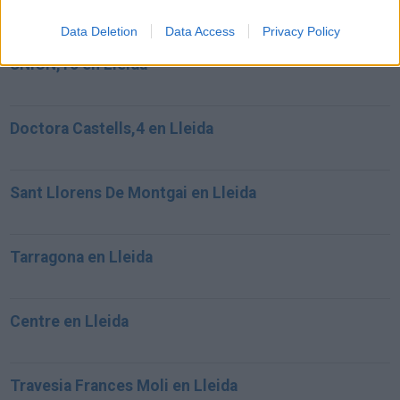
Artur Vives,1 en Lleida
Data Deletion
Data Access
Privacy Policy
UNION,16 en Lleida
Doctora Castells,4 en Lleida
Sant Llorens De Montgai en Lleida
Tarragona en Lleida
Centre en Lleida
Travesia Frances Moli en Lleida