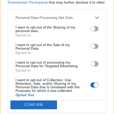
Downstream Participants
that may further disclose it to other
Rio Esera , 15 en Lleida
third parties.
Personal Data Processing Opt Outs
Pasaje Ampurdá en Lleida
I want to opt-out of the Sharing of my
personal data.
Opted In
Cl Salmeron 14 en Lleida
I want to opt-out of the Sale of my
Personal Data.
Opted In
Jordi Sole Tura en Lleida
I want to opt-out of processing my
Personal Data for Targeted Advertising.
Opted In
Violant D'hongria en Lleida
I want to opt-out of Collection, Use,
Retention, Sale, and/or Sharing of my
Personal Data that Is Unrelated with the
Purposes for which it was collected.
Opted Out
Avenida Valencia en Lleida
CONFIRM