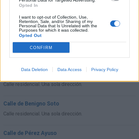
Personal Data for Targeted Advertising.
Opted In
Calle Marqués de Santillana
I want to opt-out of Collection, Use,
Retention, Sale, and/or Sharing of my
Calle residencial. Una sola dirección.
Personal Data that Is Unrelated with the
Purposes for which it was collected.
Opted Out
Calle de San Ernesto
CONFIRM
Calle residencial. Una sola dirección.
Data Deletion
Data Access
Privacy Policy
Calle Mantuano
Calle residencial. Una sola dirección.
Calle de Benigno Soto
Calle residencial. Una sola dirección.
Calle de Pérez Ayuso