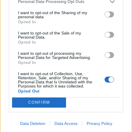
Personal Data Processing Opt Outs
I want to opt-out of the Sharing of my
personal data.
Opted In
Últimas calles buscadas en Montijo
I want to opt-out of the Sale of my
Personal Data.
Todas en Montijo
Opted In
I want to opt-out of processing my
Personal Data for Targeted Advertising.
Opted In
ALMAGRO 57 en Montijo
I want to opt-out of Collection, Use,
Retention, Sale, and/or Sharing of my
Personal Data that Is Unrelated with the
Sevilla en Montijo
Purposes for which it was collected.
Opted Out
CONFIRM
Callejeros cercanos Montijo:
Data Deletion
Data Access
Privacy Policy
Callejero de Puebla de la Calzada