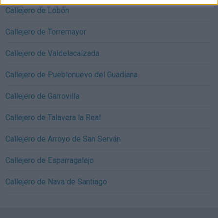
Callejero de Lobón
Callejero de Torremayor
Callejero de Valdelacalzada
Callejero de Pueblonuevo del Guadiana
Callejero de Garrovilla
Callejero de Talavera la Real
Callejero de Arroyo de San Serván
Callejero de Esparragalejo
Callejero de Nava de Santiago