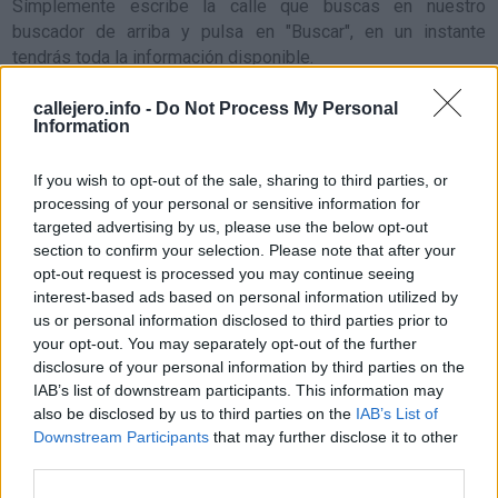
Símplemente escribe la calle que buscas en nuestro
buscador de arriba y pulsa en "Buscar", en un instante
tendrás toda la información disponible.
También te mostramos callejos de ciudades cercanas a la
callejero.info -
Do Not Process My Personal
Information
calle que busques y el estado del tráfico en cada punto.
If you wish to opt-out of the sale, sharing to third parties, or
Callejero y mapa de Montijo
processing of your personal or sensitive information for
targeted advertising by us, please use the below opt-out
section to confirm your selection. Please note that after your
opt-out request is processed you may continue seeing
interest-based ads based on personal information utilized by
us or personal information disclosed to third parties prior to
your opt-out. You may separately opt-out of the further
disclosure of your personal information by third parties on the
IAB’s list of downstream participants. This information may
also be disclosed by us to third parties on the
IAB’s List of
Downstream Participants
that may further disclose it to other
third parties.